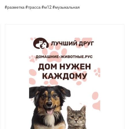
#разметка #трасса #м12 #музыкальная