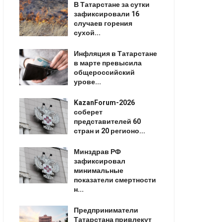
В Татарстане за сутки
зафиксировали 16
случаев горения
сухой...
Инфляция в Татарстане
в марте превысила
общероссийский
урове...
KazanForum-2026
соберет
представителей 60
стран и 20 регионо...
Минздрав РФ
зафиксировал
минимальные
показатели смертности
н...
Предприниматели
Татарстана привлекут