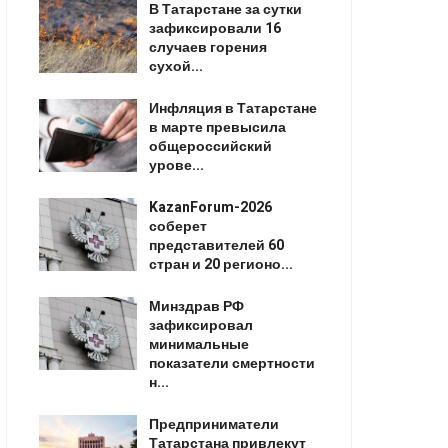
В Татарстане за сутки
зафиксировали 16
случаев горения
сухой...
Инфляция в Татарстане
в марте превысила
общероссийский
урове...
KazanForum-2026
соберет
представителей 60
стран и 20 регионо...
Минздрав РФ
зафиксировал
минимальные
показатели смертности
н...
Предприниматели
Татарстана привлекут