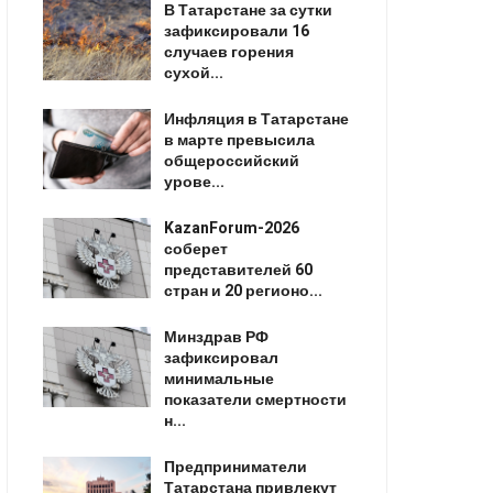
В Татарстане за сутки
зафиксировали 16
случаев горения
сухой...
Инфляция в Татарстане
в марте превысила
общероссийский
урове...
KazanForum-2026
соберет
представителей 60
стран и 20 регионо...
Минздрав РФ
зафиксировал
минимальные
показатели смертности
н...
Предприниматели
Татарстана привлекут