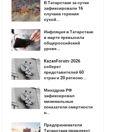
В Татарстане за сутки
зафиксировали 16
случаев горения
сухой...
Инфляция в Татарстане
в марте превысила
общероссийский
урове...
KazanForum-2026
соберет
представителей 60
стран и 20 регионо...
Минздрав РФ
зафиксировал
минимальные
показатели смертности
н...
Предприниматели
Татарстана привлекут