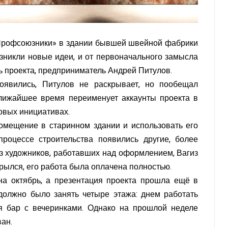
«Профсоюзники» в здании бывшей швейной фабрики
зникли новые идеи, и от первоначального замысла
ь проекта, предприниматель Андрей Питулов.
оявились, Питулов не раскрывает, но пообещал
 ближайшее время переименует аккаунты проекта в
овых инициативах.
омещение в старинном здании и использовать его
процессе строительства появились другие, более
из художников, работавших над оформлением, Вагиз
ткрылся, его работа была оплачена полностью.
а октябрь, а презентация проекта прошла ещё в
должно было занять четыре этажа: днем работать
ся бар с вечеринками. Однако на прошлой неделе
ван.