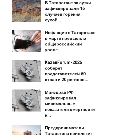
В Татарстане за сутки
зафиксировали 16
случаев горения
сухой...
Инфляция в Татарстане
в марте превысила
общероссийский
урове...
KazanForum-2026
соберет
представителей 60
стран и 20 регионо...
Минздрав РФ
зафиксировал
минимальные
показатели смертности
н...
Предприниматели
Татарстана привлекут