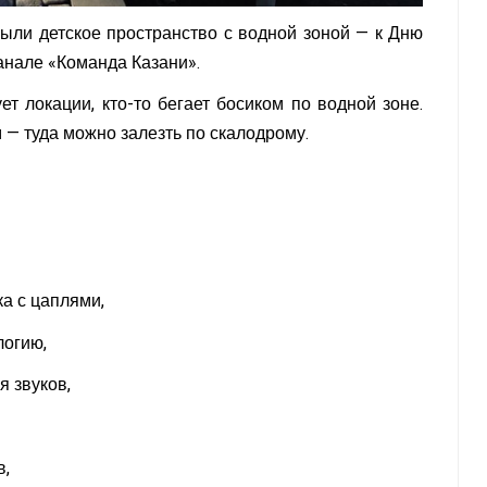
рыли детское пространство с водной зоной — к Дню
анале «Команда Казани».
ет локации, кто-то бегает босиком по водной зоне.
— туда можно залезть по скалодрому.
а с цаплями,
логию,
 звуков,
в,