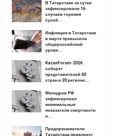
В Татарстане за сутки
зафиксировали 16
случаев горения
сухой...
Инфляция в Татарстане
в марте превысила
общероссийский
урове...
KazanForum-2026
соберет
представителей 60
стран и 20 регионо...
Минздрав РФ
зафиксировал
минимальные
показатели смертности
н...
Предприниматели
Татарстана привлекут