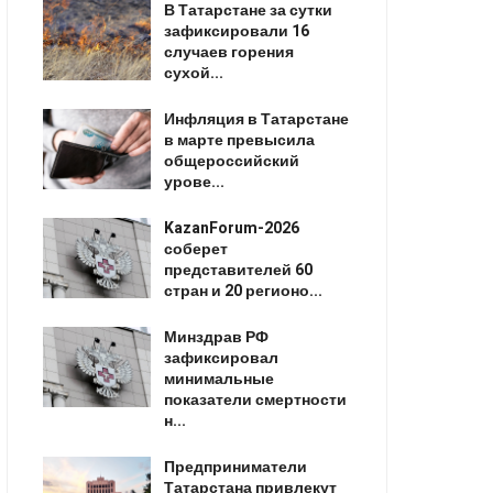
В Татарстане за сутки
зафиксировали 16
случаев горения
сухой...
Инфляция в Татарстане
в марте превысила
общероссийский
урове...
KazanForum-2026
соберет
представителей 60
стран и 20 регионо...
Минздрав РФ
зафиксировал
минимальные
показатели смертности
н...
Предприниматели
Татарстана привлекут