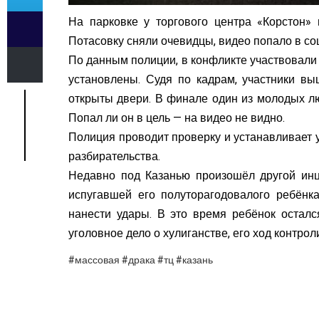
На парковке у торгового центра «Корстон»
Потасовку сняли очевидцы, видео попало в соц
По данным полиции, в конфликте участвовали
установлены. Судя по кадрам, участники в
открыты двери. В финале один из молодых лю
Попал ли он в цель — на видео не видно.
Полиция проводит проверку и устанавливает у
разбирательства.
Недавно под Казанью произошёл другой инци
испугавшей его полуторагодовалого ребёнк
нанести удары. В это время ребёнок осталс
уголовное дело о хулиганстве, его ход контро
#массовая #драка #тц #казань