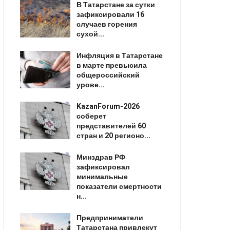
В Татарстане за сутки
зафиксировали 16
случаев горения
сухой...
Инфляция в Татарстане
в марте превысила
общероссийский
урове...
KazanForum-2026
соберет
представителей 60
стран и 20 регионо...
Минздрав РФ
зафиксировал
минимальные
показатели смертности
н...
Предприниматели
Татарстана привлекут