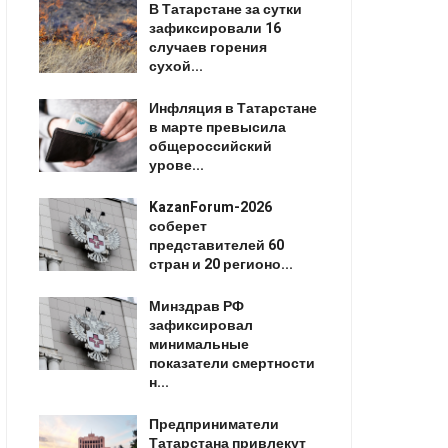
В Татарстане за сутки
зафиксировали 16
случаев горения
сухой...
Инфляция в Татарстане
в марте превысила
общероссийский
урове...
KazanForum-2026
соберет
представителей 60
стран и 20 регионо...
Минздрав РФ
зафиксировал
минимальные
показатели смертности
н...
Предприниматели
Татарстана привлекут