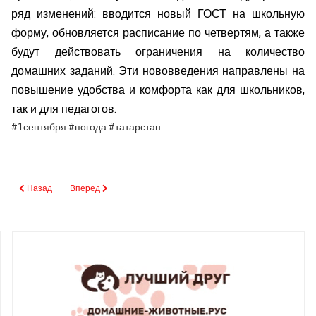
ряд изменений: вводится новый ГОСТ на школьную
форму, обновляется расписание по четвертям, а также
будут действовать ограничения на количество
домашних заданий. Эти нововведения направлены на
повышение удобства и комфорта как для школьников,
так и для педагогов.
#1сентября #погода #татарстан
Предыдущий: Поздравляем с Днём Республики Татарстан!
Следующий: Минниханов открыл центр фехтования
Назад
Вперед